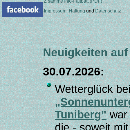
Z’sämme Info-Faltbatt (PDF)
Impressum
,
Haftung
und
Datenschutz
Neuigkeiten auf
30.07.2026:
Wetterglück b
„Sonnenunter
Tuniberg”
war
die - soweit m