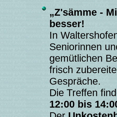
„Z'sämme - Mi
besser!
In Waltershofe
Seniorinnen un
gemütlichen B
frisch zubereit
Gespräche.
Die Treffen fin
12:00 bis 14:0
Der
Unkostenb