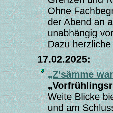
Ohne Fachbegri
der Abend an a
unabhängig von
Dazu herzliche E
17.02.2025:
„Z’sämme wa
„Vorfrühlings
Weite Blicke bi
und am Schluss