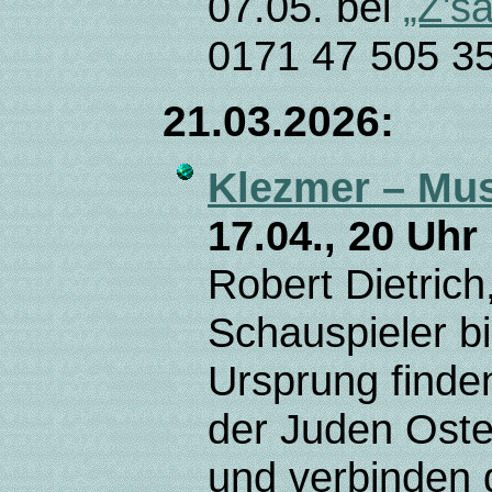
07.05. bei
„Z's
0171 47 505 35
21.03.2026:
Klezmer – Mu
17.04., 20 Uhr
Robert Dietrich
Schauspieler b
Ursprung finden
der Juden Oste
und verbinden 